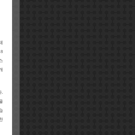
체
8
스
개
.
을
습
한