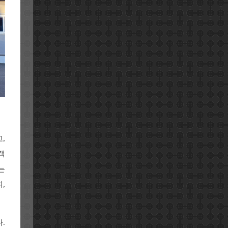
,
객
는
,
.