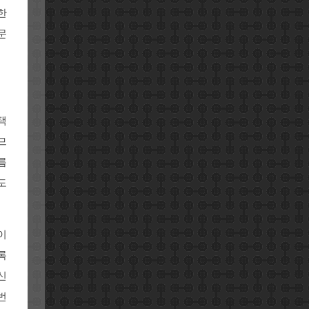
한
문
택
므
름
도
이
록
신
번