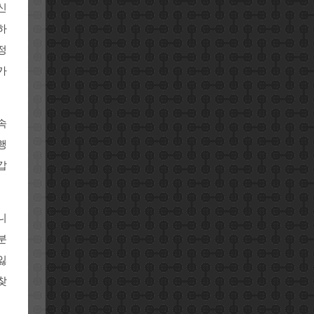
신
하
정
가
속
행
갑
니
분
잃
찾