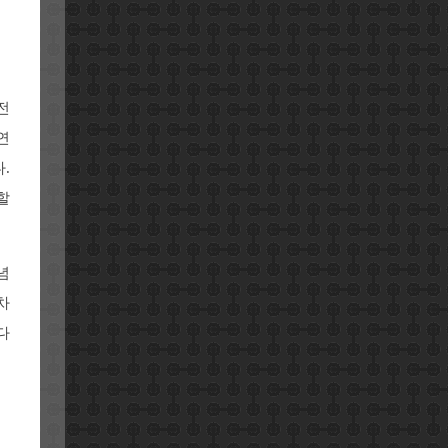
전
연
.
할
념
차
다