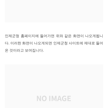
인제군청 홈페이지에 들어가면 위와 같은 화면이 나오게됩니
다. 이러한 화면이 나오게되면 인제군청 사이트에 제대로 들어
온 것이라고 보여집니다.