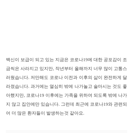
백신이 보급이 되고 있는 지금은 코로나19에 대한 공포감이 조
금씩은 사라지고 있지만, 작년부터 올해까지 너무 많이 고통스
러웠습니다. 저만해도 코로나 이전과 이후의 삶이 완전하게 달
라졌습니다. 과거에는 열심히 밖에 나가놀고 술마시는 것도 좋
아했지만, 코로나19 이후에는 가족을 위하여 되도록 밖에 나가
지 않고 집안에만 있습니다. 그런데 최근에 코로나19와 관련되
어 더 많은 환자들이 발생하는것 같아요.