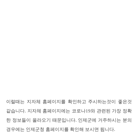
이럴때는 지자체 홈페이지를 확인하고 주시하는것이 좋은것
같습니다. 지자체 홈페이지에는 코로나19와 관련된 가장 정확
한 정보들이 올라오기 때문입니다. 인제군에 거주하시는 분의
경우에는 인제군청 홈페이지를 확인해 보시면 됩니다.