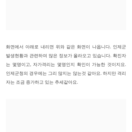
화면에서 아래로 내리면 위와 같은 화면이 나옵니다. 인제군
발생현황과 관련하여 많은 정보가 올라오고 있습니다. 확진자
는 몇명이고, 자가격리는 몇명인지 확인이 가능한 것이지요.
인제군청의 경우에는 그리 많지는 않는것 같아요. 하지만 격리
자는 조금 증가하고 있는 추세같아요.