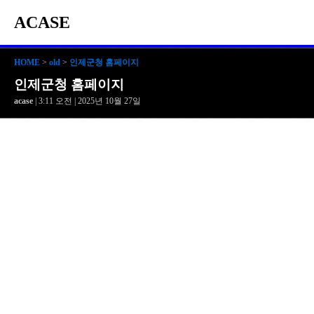
ACASE
HOME
>
old
>
인제군청 홈페이지
인제군청 홈페이지
acase
| 3:11 오전 | 2025년 10월 27일