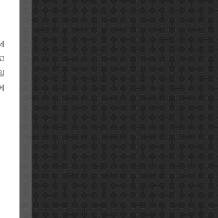
세
고
일
에