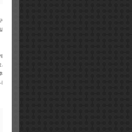
구
일
게
.
후
니