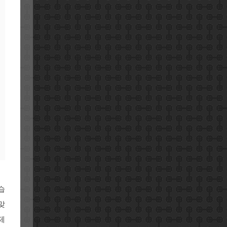
습
맞
제