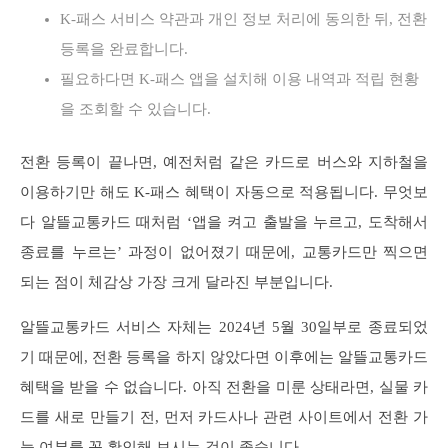
K-패스 서비스 약관과 개인 정보 처리에 동의한 뒤, 전환
등록을 완료합니다.
필요하다면 K-패스 앱을 설치해 이용 내역과 적립 현황
을 조회할 수 있습니다.
전환 등록이 끝나면, 예전처럼 같은 카드로 버스와 지하철을
이용하기만 해도 K-패스 혜택이 자동으로 적용됩니다. 무엇보
다 알뜰교통카드 때처럼 ‘앱을 켜고 출발을 누르고, 도착해서
종료를 누르는’ 과정이 없어졌기 때문에, 교통카드만 찍으면
되는 점이 체감상 가장 크게 달라진 부분입니다.
알뜰교통카드 서비스 자체는 2024년 5월 30일부로 종료되었
기 때문에, 전환 등록을 하지 않았다면 이후에는 알뜰교통카드
혜택을 받을 수 없습니다. 아직 전환을 미룬 상태라면, 실물 카
드를 새로 만들기 전, 먼저 카드사나 관련 사이트에서 전환 가
능 여부를 꼭 확인해 보시는 것이 좋습니다.