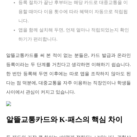
등록 절차가 끝난 후부터는 해당 카드로 대중교통을 이
용할 때마다 이용 횟수에 따라 혜택이 자동으로 적립됩
니다.
앱을 함께 설치해 두면, 언제 얼마나 적립되었는지 확인
하기가 편리합니다.
알뜰교통카드를 써 본 적이 없는 분들은, 카드 발급과 온라인
등록이라는 두 단계를 거친다고 생각하면 이해하기 쉽습니다.
한 번만 등록해 두면 이후에는 따로 앱을 조작하지 않아도 된
다는 점 덕분에, 대중교통을 자주 이용하는 직장인이나 학생들
사이에서 관심이 커지고 있습니다.
알뜰교통카드와 K-패스의 핵심 차이