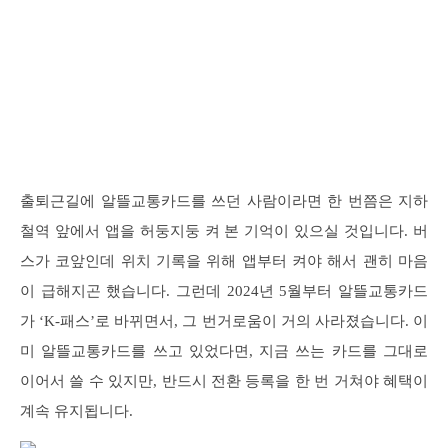
출퇴근길에 알뜰교통카드를 쓰던 사람이라면 한 번쯤은 지하
철역 앞에서 앱을 허둥지둥 켜 본 기억이 있으실 것입니다. 버
스가 코앞인데 위치 기록을 위해 앱부터 켜야 해서 괜히 마음
이 급해지곤 했습니다. 그런데 2024년 5월부터 알뜰교통카드
가 ‘K-패스’로 바뀌면서, 그 번거로움이 거의 사라졌습니다. 이
미 알뜰교통카드를 쓰고 있었다면, 지금 쓰는 카드를 그대로
이어서 쓸 수 있지만, 반드시 전환 등록을 한 번 거쳐야 혜택이
계속 유지됩니다.