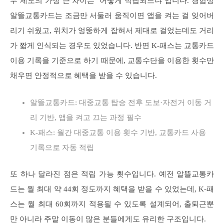
두 제도의 가장 큰 차이는 ‘어떻게 적립되느냐’입니다. 경험상
알뜰교통카드는 조금만 서둘러 움직이면 앱을 켜는 걸 잊어버
리기 쉬웠고, 위치가 엉뚱하게 잡혀서 제대로 걸었는데도 거리
가 짧게 인식되는 경우도 있었습니다. 반면 K-패스는 교통카드
이용 기록을 기준으로 하기 때문에, 교통수단을 이용한 횟수만
채우면 안정적으로 혜택을 받을 수 있습니다.
알뜰교통카드: 대중교통 탑승 전후 도보·자전거 이동 거
리 기반, 앱을 켜고 끄는 과정 필수
K-패스: 월간 대중교통 이용 횟수 기반, 교통카드 사용
기록으로 자동 적립
또 하나 달라진 점은 적립 가능 횟수입니다. 예전 알뜰교통카
드는 월 최대 약 44회 정도까지 혜택을 받을 수 있었는데, K-패
스는 월 최대 60회까지 적용될 수 있도록 설계되어, 출퇴근뿐
만 아니라 주말 이동이 많은 분들에게도 유리한 구조입니다.