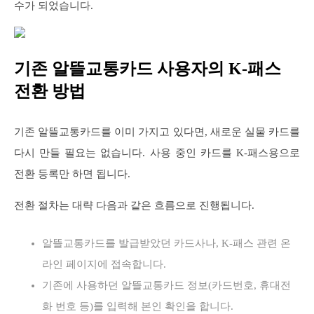
수가 되었습니다.
기존 알뜰교통카드 사용자의 K-패스
전환 방법
기존 알뜰교통카드를 이미 가지고 있다면, 새로운 실물 카드를
다시 만들 필요는 없습니다. 사용 중인 카드를 K-패스용으로
전환 등록만 하면 됩니다.
전환 절차는 대략 다음과 같은 흐름으로 진행됩니다.
알뜰교통카드를 발급받았던 카드사나, K-패스 관련 온
라인 페이지에 접속합니다.
기존에 사용하던 알뜰교통카드 정보(카드번호, 휴대전
화 번호 등)를 입력해 본인 확인을 합니다.