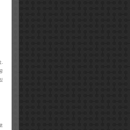
.
공
있
로