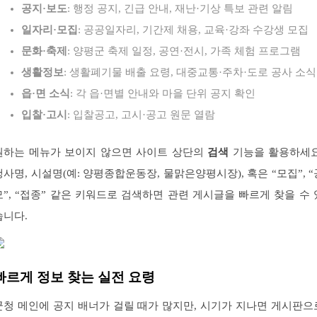
공지·보도
: 행정 공지, 긴급 안내, 재난·기상 특보 관련 알림
일자리·모집
: 공공일자리, 기간제 채용, 교육·강좌 수강생 모집
문화·축제
: 양평군 축제 일정, 공연·전시, 가족 체험 프로그램
생활정보
: 생활폐기물 배출 요령, 대중교통·주차·도로 공사 소식
읍·면 소식
: 각 읍·면별 안내와 마을 단위 공지 확인
입찰·고시
: 입찰공고, 고시·공고 원문 열람
원하는 메뉴가 보이지 않으면 사이트 상단의
검색
기능을 활용하세요
행사명, 시설명(예: 양평종합운동장, 물맑은양평시장), 혹은 “모집”, “
모”, “접종” 같은 키워드로 검색하면 관련 게시글을 빠르게 찾을 수 
습니다.
빠르게 정보 찾는 실전 요령
군청 메인에 공지 배너가 걸릴 때가 많지만, 시기가 지나면 게시판으