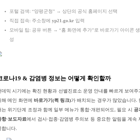
포털 검색: “양평군청” → 상단의 공식 홈페이지 선택
직접 접속: 주소창에
yp21.go.kr
입력
모바일 팁: 공유 버튼 → “홈 화면에 추가”로 바로가기 아이콘 생
성
코로나19 & 감염병 정보는 어떻게 확인할까
팬데믹 시기에는 확진 현황과 선별진료소 운영 안내를 빠르게 보여주
위해 메인 화면에
바로가기(퀵 링크)
가 배치되는 경우가 많았습니다. 
재는 위기단계 조정과 함께 일부 메뉴가 통합·개편되어도, 필요 시
공
사항·보도자료
에서 검사·접종·감염병 주의보 등 중요한 알림을 계속 
공합니다.