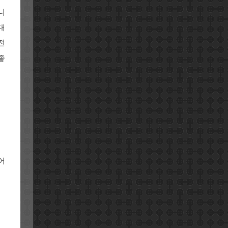
니
대
전
좋
어