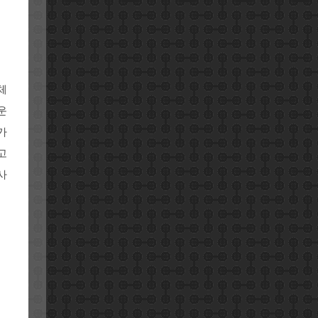
체
운
가
고
사