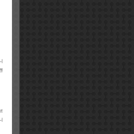
니
맨
브
니