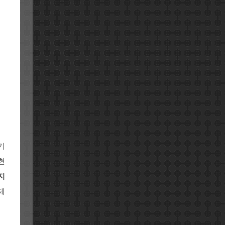
기
현
지
제