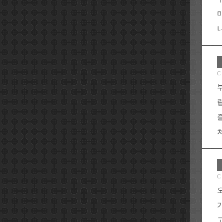
나
C
처
C