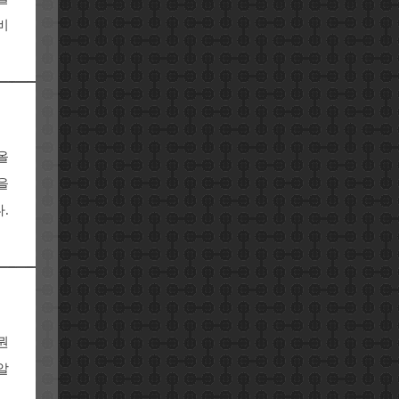
비
올
을
.
뭔
알