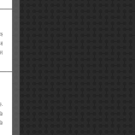
과
대
뒤
.
습
습