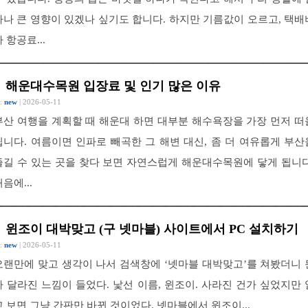
마나 큰 영향이 있겠나 싶기도 합니다. 하지만 기름값이 오르고, 택배
 항공료...
해운대수목원 입장료 및 인기 많은 이유
 :
new
| 2026-05-11
부산 여행을 계획할 때 해운대 하면 대부분 해수욕장을 가장 먼저 떠
립니다. 여름이면 인파로 빼곡한 그 해변 대신, 좀 더 여유롭게 부산
즐길 수 있는 곳을 찾다 보면 자연스럽게 해운대수목원에 닿게 됩니다
음에...
윈조이 대박맞고 (구 넷마블) 사이트에서 PC 설치하기
 :
new
| 2026-05-11
오랜만에 맞고 생각이 나서 검색창에 ‘넷마블 대박맞고’를 쳐봤더니 
가 달라진 느낌이 들었다. 낯선 이름, 윈조이. 사라진 건가 싶었지만 
고 보면 그냥 간판만 바뀐 것이었다. 넷마블에서 윈조이...