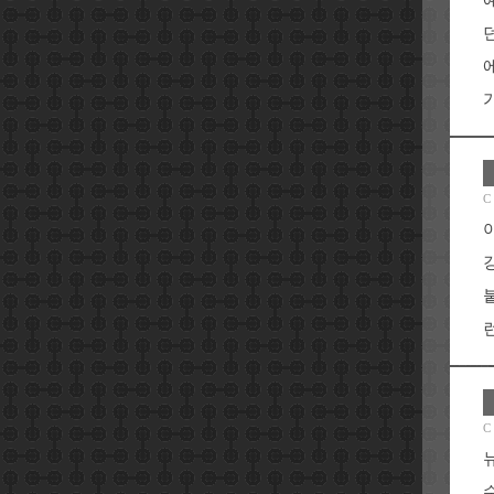
가
C
런
C