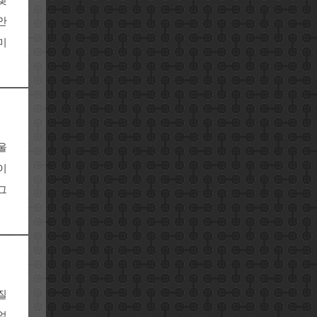
찾
안
미
울
이
그
질
얼