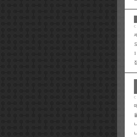
C
집
C
니