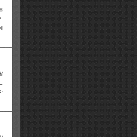
른
가
에
탑
는
아