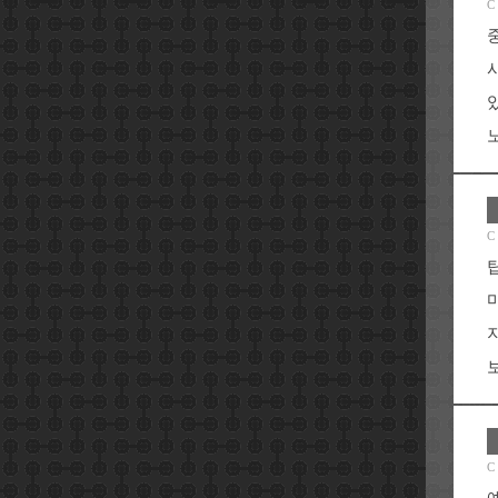
C
노
C
C