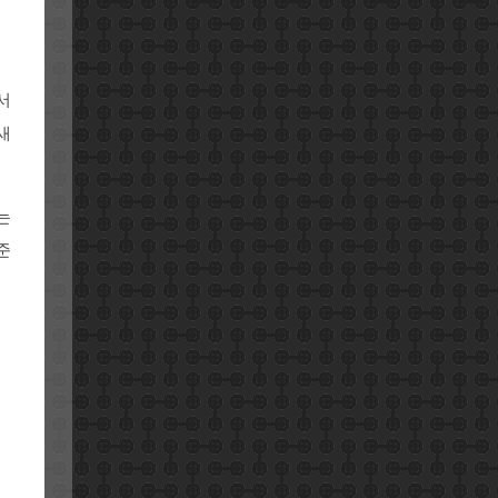
서
새
는
준