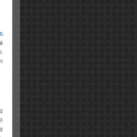
소
을
.
의
쉽
은
명