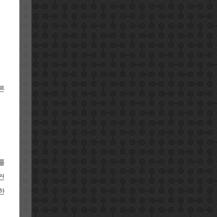
른
를
건
한