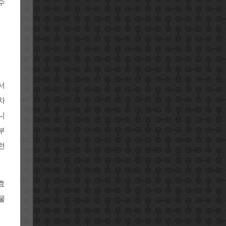
수
서
차
니
부
런
효
물